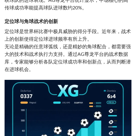
联球队的进球表现。AG尊龙平台统计显示，中场核心的高
传球成功率能提高球队进球数约20%。
定位球与角球战术的创新
定位球是世界杯比赛中极具威胁的得分手段。近年来，战术
上的创新使得定位球进球频率有所上升。
无论是精确的任意球弧线，还是精妙的角球配合，都需要强
大的技术和战术执行力支持。通过AG尊龙平台的战术数据
库，专家能够分析各队定位球成功率和创新点，从而判断潜
在进球机会。