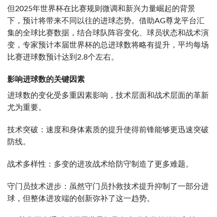
但2025年世界杯在比赛规则微调和新兴力量崛起的背景
下，预计将带来不同以往的进球态势。借助AG尊龙平台汇
集的全球比赛数据，结合球队阵容变化、球员状态和战术演
变，专家预计本届世界杯的总进球数将略有提升，平均每场
比赛进球数预计达到2.8个左右。
影响进球数的关键因素
进球数的变化受多重因素影响，技术层面和战术层面的革新
尤为重要。
技术突破：速度和身体素质的提升使得前锋能够更迅速突破
防线。
战术多样性：多变的进攻战术给防守制造了更多难题。
守门员技术进步：虽然守门员扑救技术提升抑制了一部分进
球，但整体进攻端的创新弥补了这一趋势。