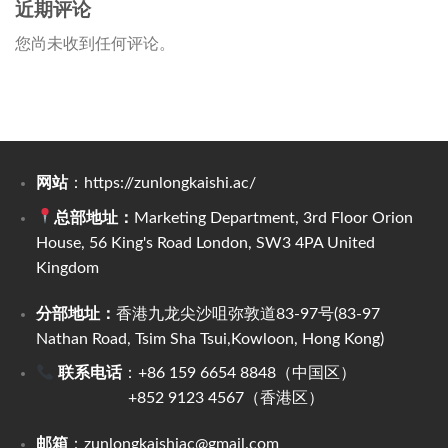
近期评论
您尚未收到任何评论。
网站
：https://zunlongkaishi.ac/
总部地址：
Marketing Department, 3rd Floor Orion
House, 56 King's Road London, SW3 4PA United
Kingdom
分部地址：
香港九龙尖沙咀弥敦道83-97号(83-97
Nathan Road, Tsim Sha Tsui,Kowloon, Hong Kong)
联系电话
：+86 159 6654 8848（中国区）
+852 9123 4567（香港区）
邮箱
：
zunlongkaishiac@gmail.com