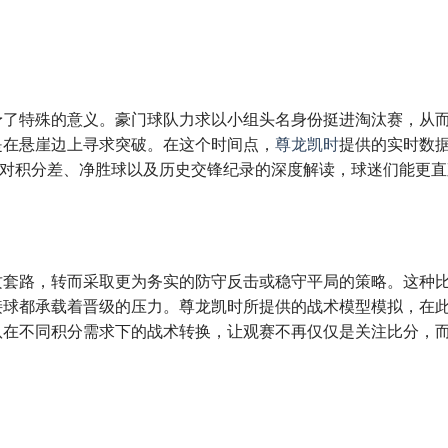
予了特殊的意义。豪门球队力求以小组头名身份挺进淘汰赛，从
是在悬崖边上寻求突破。在这个时间点，
尊龙凯时
提供的实时数
过对积分差、净胜球以及历史交锋纪录的深度解读，球迷们能更直
攻套路，转而采取更为务实的防守反击或稳守平局的策略。这种
接球都承载着晋级的压力。
尊龙凯时
所提供的战术模型模拟，在
队在不同积分需求下的战术转换，让观赛不再仅仅是关注比分，