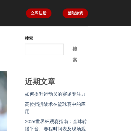
立即注册
登陆游戏
搜索
搜
索
近期文章
如何提升运动员的赛场专注力
高位挡拆战术在篮球赛中的应
用
2026世界杯观赛指南：全球转
播平台、赛程时间表及现场观