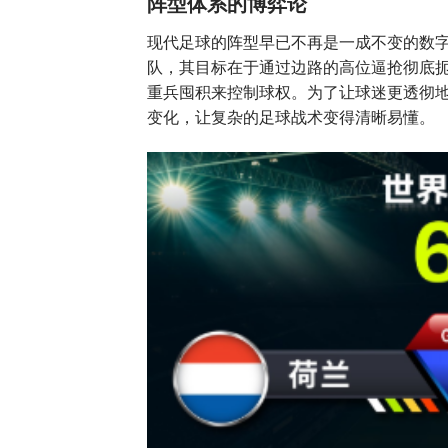
阵型体系的博弈论
现代足球的阵型早已不再是一成不变的数字
队，其目标在于通过边路的高位逼抢彻底扼
重兵囤积来控制球权。为了让球迷更透彻
变化，让复杂的足球战术变得清晰易懂。