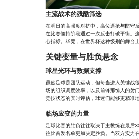
主流战术的残酷筛选
在明日的高强度对抗中，高位逼抢与防守
在比赛僵持阶段通过一次反击打破平衡。
心指标。毕竟，在世界杯这种级别的舞台
关键变量与胜负悬念
球星光环与数据支撑
虽然足球是团队运动，但每当进入关键战
场的组织调度效率，以及前锋那惊人的射
竞技状态的实时评估，球迷们能够更精准
临场应变的力量
足球比赛的胜负往往取决于主教练在最后3
往比首发名单更加决定胜负。当双方实力