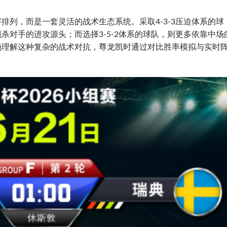
排列，而是一套灵活的战术生态系统。采取4-3-3压迫体系的球
杀对手的进攻源头；而选择3-5-2体系的球队，则更多依靠中场
地理解这种复杂的战术对抗，
尊龙凯时
通过对比胜率模拟与实时