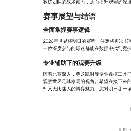
教练团队的战术倾向，从而提升观赛的深
赛事展望与结语
全面掌握赛事逻辑
2026年世界杯明日的赛程，注定将再次
一位深度参与的球迷都能在数据中找到竞
专业辅助下的观赛升级
随着比赛深入，
尊龙凯时
等专业数据工具
观察世界足球格局的视角。希望在接下来
却又无比迷人的博弈魅力。您对明日哪一
此条目