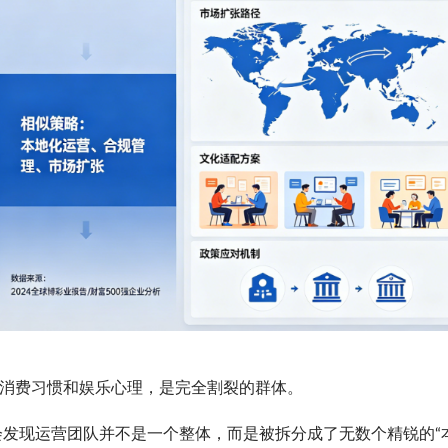
的消费习惯和娱乐心理，是完全割裂的群体。
发现运营团队并不是一个整体，而是被拆分成了无数个精锐的“