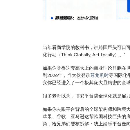
当年看商学院的教科书，讲跨国巨头可口可
化行动（Think Globally, Act Locally）。”
如果你觉得这套高大上的商业理论只躺在世
到2026年，当大伙登录
尊龙凯时
等国际化
实你已经进入了一个极其庞大且精密的全
很多老哥以为，博彩平台搞全球化就是雇
如果你去跟平台背后的全球架构师和跨境大
苹果、谷歌、亚马逊这帮跨国科技巨头的底
角，给兄弟们硬核拆解：线上娱乐平台走向