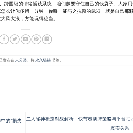
化、跨国级的情绪捕获系统，咱们越要守住自己的钱袋子。人家用
究怎么让你多留一分钟，你唯一能与之抗衡的武器，就是自己那
过大风大浪，方能玩得稳当。
已发布在
未分类
。将
永久链接
书签。
二人雀神极速对战解析：快节奏胡牌策略与平台抽
中的“损失
真实关系