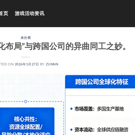
首页
游戏活动资讯
未分类
化布局”与跨国公司的异曲同工之妙。
STED ON
2026年5月27日
BY
ZUNNN