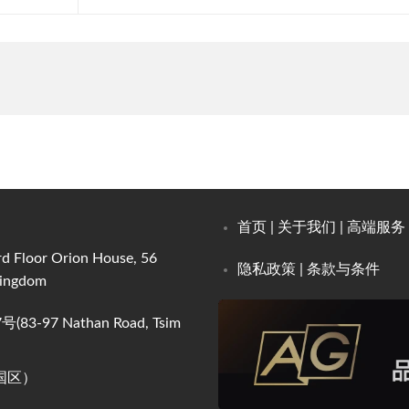
首页
| 关于我们 | 高端服务 
d Floor Orion House, 56
隐私政策 | 条款与条件
Kingdom
97 Nathan Road, Tsim
中国区）
）